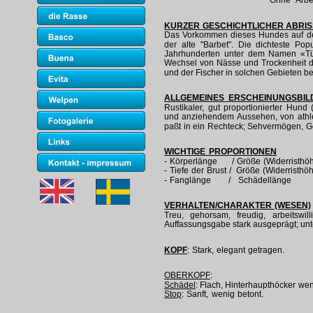
Ohne Arbei
KURZER GESCHICHTLICHER ABRIS
Das Vorkommen dieses Hundes auf der 
der alte "Barbet". Die dichteste Po
Jahrhunderten unter dem Namen «Türk
Wechsel von Nässe und Trockenheit d
und der Fischer in solchen Gebieten b
ALLGEMEINES ERSCHEINUNGSBIL
Rustikaler, gut proportionierter Hund
und anziehendem Aussehen, von athleti
paßt in ein Rechteck; Sehvermögen, Ge
WICHTIGE PROPORTIONEN
- Körperlänge / Größe (Widerristhöhe
- Tiefe der Brust / Größe (Widerristhöh
- Fanglänge / Schädellänge
= 
VERHALTEN/CHARAKTER (WESEN)
Treu, gehorsam, freudig, arbeitswi
Auffassungsgabe stark ausgeprägt; unte
KOPF
: Stark, elegant getragen.
OBERKOPF
:
Schädel
: Flach, Hinterhaupthöcker we
Stop
: Sanft, wenig betont.