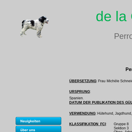
de la
Perr
Pe
ÜBERSETZUNG
: Frau Michèle Schnei
URSPRUNG
:
Spanien.
DATUM DER PUBLIKATION DES GÜ
VERWENDUNG
: Hütehund, Jagdhund,
KLASSIFIKATION FCI
:
Gruppe 8
Sektion 3