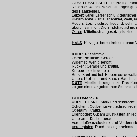
GESICHTSSCHÄDEL
: Im Profil geradl
Nasenschwamm
: Nasenöffnungen gut 
des Haarkleides.
Lefzen
: Guter Lefzenschluß; deutlicher
Kiefer/Zähne
: Gut ausgebildet, weiß, 
Augen
: Leicht schräg liegend, sehr a
übereinstimmen. Die Bindehaut ist nicht
Ohren
: Mittelhoch angesetzt; sie sind
HALS
: Kurz, gut bemuskelt und ohne 
KÖRPER
: Stämmig.
Obere Profillinie
: Gerade.
Widerrist
: Wenig betont.
Rücken
: Gerade und kräftig.
Kruppe
: Leicht geneigt.
Brust
: Breit und tief; Rippen gut gewö
Untere Profillinie und Bauch
: Bauch le
RUTE
: Mittelhoch angesetzt. Das Ku
zeigen einen angeborenen Stummelsc
GLIEDMASSEN
VORDERHAND
: Stark und senkrecht.
Schultern
: Gut bemuskelt, schräg liege
Oberarm
: Kräftig.
Ellenbogen
: Gut am Brustkasten anlieg
Unterarm
: Kräftig, gerade.
Vorderfußwurzelgelenk und Vordermitt
Vorderpfoten
: Rund mit eng aneinander