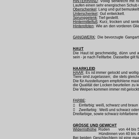
HINTERHAND
: Völlig senkrecht mit
Laufen einen sehr energischen Schub 
Oberschenkel
: Lang und gut bemuskelt
Unterschenkel
: Gut entwickelt.
Sprunggelenk
: Tief gestellt.
Hintermittelfuß
: Kurz, trocken und sen
Hinterpfoten
: Wie an den vorderen Gl
GANGWERK
: Die bevorzugte Gangart 
HAUT
Die Haut ist geschmeidig, dünn und 
sein - je nach Fellfarbe. Dasselbe gilt 
HAARKLEID
HAAR
: Es ist immer gelockt und wolli
Tiere sind zugelassen;  die stets glei
Die für Ausstellungen empfohlene maxi
die Qualität der Locken beurteilen zu 
Die Welpen kommen immer mit gelockt
FARBE
:
Einfarbig: weiß, schwarz und braun


Zweifarbig : Weiß und schwarz ode
Dreifarbige, sowie schwarz-lohfarbene
GRÖSSE UND GEWICHT
Widerristhöhe
: Rüden von 44 bis 5
Hündinnen von 40 bis 4
Bei beiden Geschlechtern ist eine ma